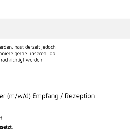
erden, hast derzeit jedoch
nniere gerne unseren Job
enachrichtigt werden
ter (m/w/d) Empfang / Rezeption
H
esetzt.